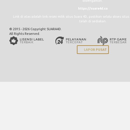
https://suara4d.co
Link di atas adalah link resmi milik situs Suara 4D, pastikan selalu akses situ
telah di sediakan.
© 2015 - 2026 Copyright SUARA4D.
All Rights Reserved.
LAPOR PUSAT