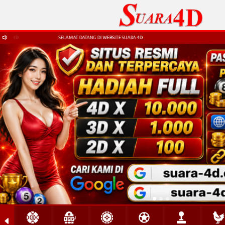
SELAMAT DATANG DI WEBSITE SUARA 4D
TOGEL
SLOT
LIVE CASINO
SPORT
ARCADE
SABU