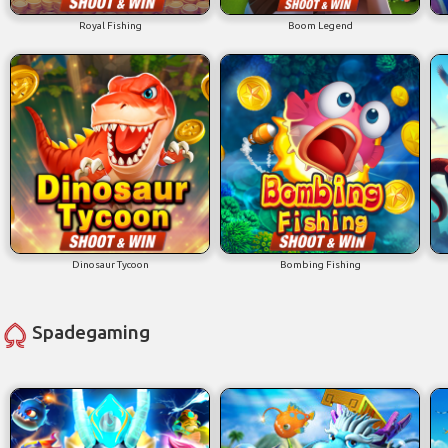
Royal Fishing
Boom Legend
Dinosaur Tycoon
Bombing Fishing
Spadegaming