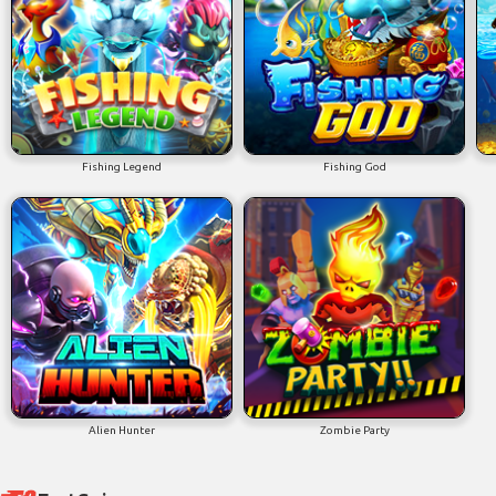
Fishing Legend
Fishing God
Alien Hunter
Zombie Party
FastSpin