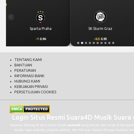
0 : 0
Previous
BET NOW
SK Sturm Graz
-0.5
0.95
TENTANG KAMI
BANTUAN
PERATURAN
INFORMASI BANK
HUBUNGI KAMI
KEBIJAKAN PRIVASI
PERSETUJUAN COOKIES
Login Situs Resmi Suara4D Musik Suara
Selamat datang di situs resmi musik
suara4d
yang merdu dan enak di dengerin
musik, lagu populer, playlist pilihan, dan hiburan digital dengan kualitas
didengarkan.