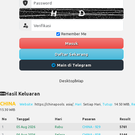
Remember Me
Masuk
Daftar Sekarang
Main di Telegram
Desktop
Wap
Hasil Keluaran
CHINA
Website:
https://chinapools. asia/
, Hari:
Setiap Hari
, Tutup:
14:50 WIB
, R
15:30 WIB
No
Tanggal
Hari
Pasaran
Result
1
05 Aug 2026
Rabu
CHINA - 929
5761
2
04 Aug 2026
Selasa
CHINA - 928
5144