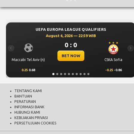
UEFA EUROPA LEAGUE QUALIFIERS
August 6, 2026 — 22:59 WIB
0 : 0
Previous
Ne
BET NOW
Maccabi Tel Aviv (n)
CSKA Sofia
0.25
0.68
-0.25
-0.86
TENTANG KAMI
BANTUAN
PERATURAN
INFORMASI BANK
HUBUNGI KAMI
KEBIJAKAN PRIVASI
PERSETUJUAN COOKIES