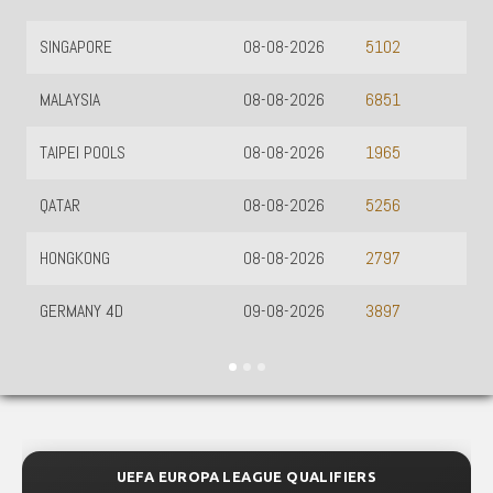
SINGAPORE
08-08-2026
5102
MALAYSIA
08-08-2026
6851
TAIPEI POOLS
08-08-2026
1965
QATAR
08-08-2026
5256
HONGKONG
08-08-2026
2797
GERMANY 4D
09-08-2026
3897
UEFA EUROPA LEAGUE QUALIFIERS