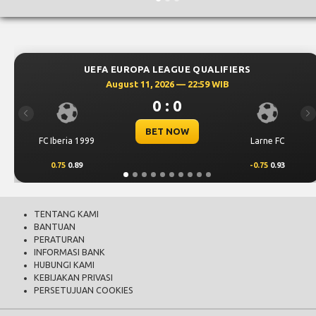
UEFA EUROPA LEAGUE QUALIFIERS
August 11, 2026 — 22:59 WIB
0 : 0
Previous
Ne
BET NOW
FC Iberia 1999
Larne FC
0.75
0.89
-0.75
0.93
TENTANG KAMI
BANTUAN
PERATURAN
INFORMASI BANK
HUBUNGI KAMI
KEBIJAKAN PRIVASI
PERSETUJUAN COOKIES