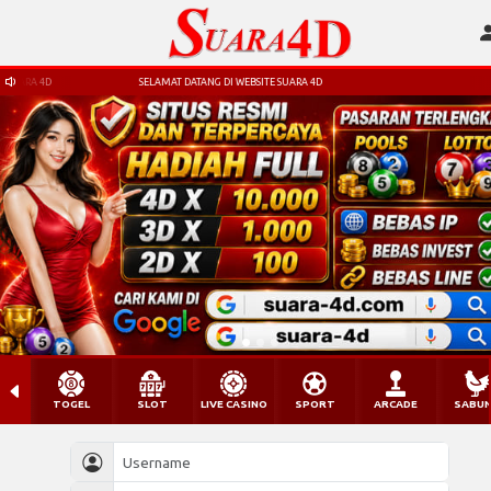
ARA 4D
SELAMAT DATANG DI WEBSITE SUARA 4D
TOGEL
SLOT
LIVE CASINO
SPORT
ARCADE
SABU