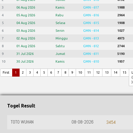
3
06 Aug 2026
Kamis
GMN - 617
1988
4
05 Aug 2026
Rabu
GMN - 616
2964
5
04 Aug 2026
Selasa
GMN - 615
1908
6
03 Aug 2026
Senin
GMN - 614
1027
7
02 Aug 2026
Minggu
GMN - 613
4973
8
01 Aug 2026
Sabtu
GMN - 612
2744
9
31 Jul 2026
Jumat
GMN - 611
5190
10
30 Jul 2026
Kamis
GMN - 610
1937
First
1
2
3
4
5
6
7
8
9
10
11
12
13
14
15
(
)
Togel Result
TOTO WUHAN
08-08-2026
3454