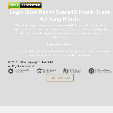
Login Situs Resmi Suara4D Musik Suara
4D Yang Merdu
Selamat datang di situs resmi musik
suara4d
yang merdu dan enak di
dengerin, menikmati informasi seputar musik, lagu populer, playlist pilihan,
dan hiburan digital dengan kualitas suara yang merdu dan nyaman
didengarkan.
https://suara4d.co
Link di atas adalah link resmi milik situs Suara 4D, pastikan selalu akses situs
resmi kami melalui link yang telah di sediakan.
© 2015 - 2026 Copyright SUARA4D.
All Rights Reserved.
LAPOR PUSAT