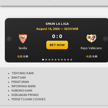
SPAIN LA LIGA
August 16, 2026 — 02:30 WIB
0 : 0
Previous
Ne
BET NOW
Sevilla
Rayo Vallecano
0.25
0.95
-0.25
0.95
TENTANG KAMI
BANTUAN
PERATURAN
INFORMASI BANK
HUBUNGI KAMI
KEBIJAKAN PRIVASI
PERSETUJUAN COOKIES