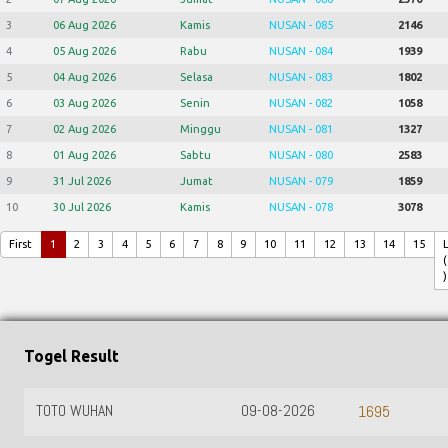
3
06 Aug 2026
Kamis
NUSAN - 085
2146
4
05 Aug 2026
Rabu
NUSAN - 084
1939
5
04 Aug 2026
Selasa
NUSAN - 083
1802
6
03 Aug 2026
Senin
NUSAN - 082
1058
7
02 Aug 2026
Minggu
NUSAN - 081
1327
8
01 Aug 2026
Sabtu
NUSAN - 080
2583
9
31 Jul 2026
Jumat
NUSAN - 079
1859
10
30 Jul 2026
Kamis
NUSAN - 078
3078
First
1
2
3
4
5
6
7
8
9
10
11
12
13
14
15
(
)
Togel Result
TOTO WUHAN
09-08-2026
1695