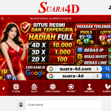
A 4D
SELAMAT DATANG DI WEBSITE SUARA 4D
TOGEL
SLOT
LIVE CASINO
SPORT
ARCADE
SABU