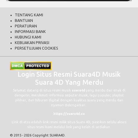
TENTANG KAMI
BANTUAN
PERATURAN
INFORMASI BANK
HUBUNGI KAMI
KEBIJAKAN PRIVASI
PERSETUJUAN COOKIES
Login Situs Resmi Suara4D Musik
Suara 4D Yang Merdu
Selamat datang di situs resmi musik
suara4d
yang merdu dan enak di
dengerin, menikmati informasi seputar musik, lagu populer, playlist
pilihan, dan hiburan digital dengan kualitas suara yang merdu dan
nyaman didengarkan.
https://suara4d.co
Link di atas adalah link resmi milik situs Suara 4D, pastikan selalu akses
situs resmi kami melalui link yang telah di sediakan.
© 2015 - 2026 Copyright SUARA4D.