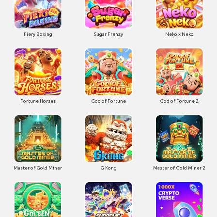
Fiery Boxing
Sugar Frenzy
Neko x Neko
Fortune Horses
God of Fortune
God of Fortune 2
Master of Gold Miner
G Kong
Master of Gold Miner 2