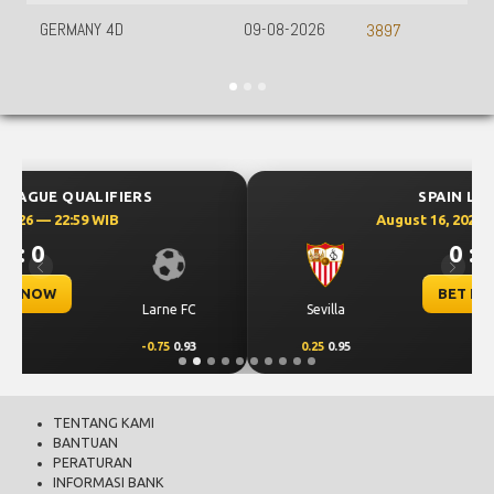
09-08-2026
TOTOMACAU 1300
09-
3897
SPAIN LA LIGA
August 16, 2026 — 02:30 WIB
0 : 0
Previous
Next
BET NOW
Sevilla
Rayo Vallecano
0.25
0.95
-0.25
0.95
TENTANG KAMI
BANTUAN
PERATURAN
INFORMASI BANK