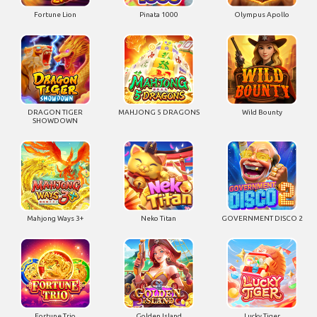
Fortune Lion
Pinata 1000
Olympus Apollo
DRAGON TIGER
MAHJONG 5 DRAGONS
Wild Bounty
SHOWDOWN
Mahjong Ways 3+
Neko Titan
GOVERNMENT DISCO 2
Fortune Trio
Golden Island
Lucky Tiger