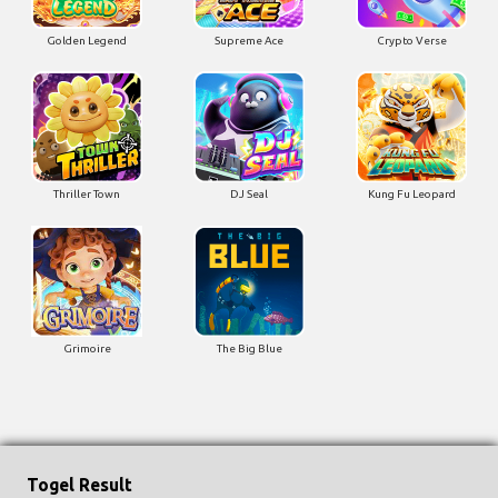
Golden Legend
Supreme Ace
Crypto Verse
Thriller Town
DJ Seal
Kung Fu Leopard
Grimoire
The Big Blue
Togel Result